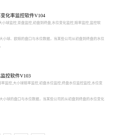
变化率监控软件V104
大小球监控,亚盘监控,初盘到终盘,水位变化监控,赔率监控,监控软
大小球、欧赔的盘口与水位数据，当某些公司从初盘到终盘的水位
。
控软件V103
赔率监控,大小球赔率监控,初盘水位监控,终盘水位监控监控,水位变
大小球的盘口与水位数据，当某些公司的从初盘到终盘的水位变化