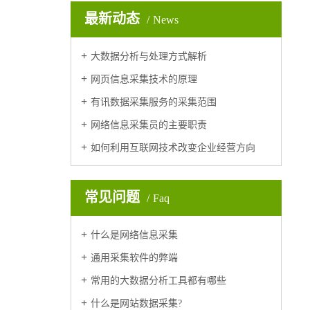
最新动态
News
大数据分析与处理方式解析
网页信息采集技术的原理
有讯数据采集服务的采集范围
网络信息采集员的主要职责
如何利用互联网技术改变企业经营方向
常见问题
Faq
什么是网络信息采集
通用采集软件的弊端
常用的大数据分析工具都有哪些
什么是网站数据采集?