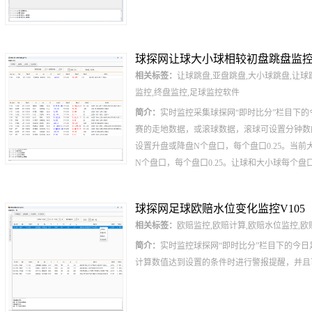
球探网让球大小球相较初盘跳盘监控 V
相关标签：
让球跳盘,亚盘跳盘,大小球跳盘,让球
监控,终盘监控,足球监控软件
简介：
实时监控采集球探网“即时比分”栏目下
赛的走地数据，或滚球数据，滚球可设置分钟数
设置升盘或降盘N个盘口，每个盘口0.25。当
N个盘口，每个盘口0.25。让球和大小球每个盘
球探网足球欧赔水位变化监控V105
相关标签：
欧赔监控,欧赔计算,欧赔水位监控,欧
简介：
实时监控球探网“即时比分”栏目下的今
计算数值达到设置的条件时进行警报提醒，并且