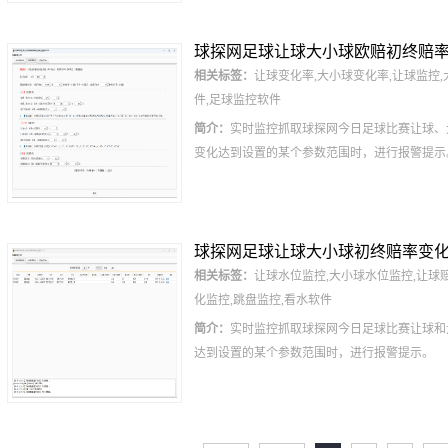
球探网足球让球大小球欧赔初终赔率
相关标签：
让球变化率,大小球变化率,让球监控,
件,足球监控软件
简介：
实时监控抓取球探网今日足球比赛让球、
变化达到设置的某个参数范围时，进行报警提示
球探网足球让球大小球初终赔率变化监
相关标签：
让球水位监控,大小球水位监控,让球
化监控,跳盘监控,看水软件
简介：
实时监控抓取球探网今日足球比赛让球和
达到设置的某个参数范围时，进行报警提示。