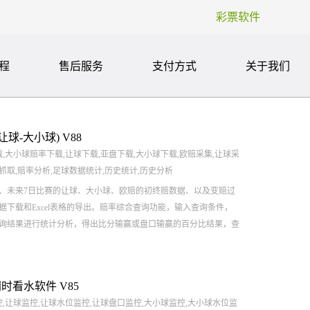
彩票软件
程
售后服务
支付方式
关于我们
-大小球) V88
,大小球赔率下载,让球下载,亚盘下载,大小球下载,欧赔采集,让球采
抓取,赔率分析,足球数据统计,历史统计,历史分析
、未来7日比赛的让球、大小球、欧赔的初终赔数据、以及变赔过
下载和Excel表格的导出。赔率综合查询功能，输入查询条件，
询结果进行统计分析，得出比分输赢或盘口输赢的百分比结果，查
看水软件 V85
,让球监控,让球水位监控,让球盘口监控,大小球监控,大小球水位监