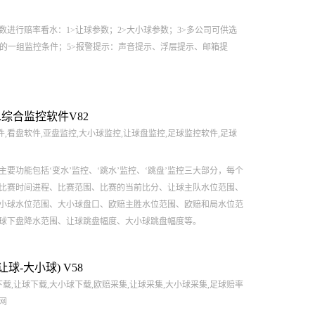
进行赔率看水：1>让球参数；2>大小球参数；3>多公司可供选
立的一组监控条件；5>报警提示：声音提示、浮层提示、邮箱提
综合监控软件V82
件,看盘软件,亚盘监控,大小球监控,让球盘监控,足球监控软件,足球
要功能包括‘变水’监控、‘跳水’监控、‘跳盘’监控三大部分，每个
比赛时间进程、比赛范围、比赛的当前比分、让球主队水位范围、
小球水位范围、大小球盘口、欧赔主胜水位范围、欧赔和局水位范
球下盘降水范围、让球跳盘幅度、大小球跳盘幅度等。
-大小球) V58
载,让球下载,大小球下载,欧赔采集,让球采集,大小球采集,足球赔率
网