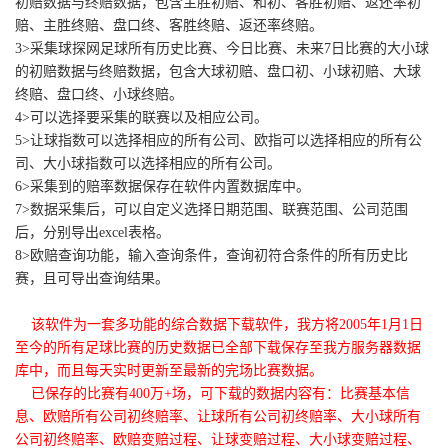
初赔数据与终赔数据，包含主胜初赔、和初、客胜初赔、返还率初
赔、主胜终赔、盘口终、客胜终赔、返还率终赔。
3>采集球探网足球所有历史比赛、今日比赛、未来7日比赛的大小球
的初赔数据与终赔数据，包含大球初赔、盘口初、小球初赔、大球
终赔、盘口终、小球终赔。
4>可以选择要采集的联赛以及相应公司。
5>让球指数可以选择相应的所有公司、欧指可以选择相应的所有公
司、大小球指数可以选择相应的所有公司。
6>采集到的赔率数据保存在软件内置数据库中。
7>数据采集后，可以自定义选择日期范围、联赛范围、公司范围
后，分别导出excel表格。
8>欧赔查询功能，输入查询条件，查询初符合条件的所有历史比
赛，且可导出查询结果。
该软件为一套多功能的综合数据下载软件，我方将2005年1月1日
至今的所有
足球比赛的
历史数据已全部下载保存至我方服务器数据
库中，而且每天实时更新至最新的完场比赛数据。
已保存的比赛有400万+场，可下载
的
数据内容有：比赛基本信
息、欧赔所有公司初终赔率、让球所有公司初终赔率、大小球所有
公司初终赔率、欧赔变赔过程、让球变赔过程、大小球变赔过程、