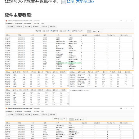
让球与大小球合并数据样本：
让球_大小球.xlsx
软件主要截图
：