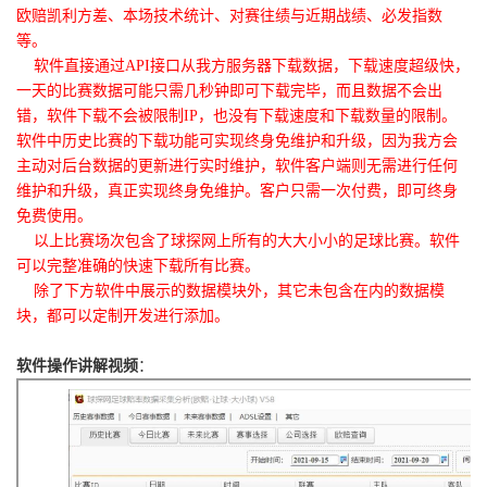
欧赔凯利方差、本场技术统计、对赛往绩与近期战绩、必发指数
等。
软件直接通过API接口从我方服务器下载数据，下载速度超级快，
一天的比赛数据可能只需几秒钟即可下载完毕，而且数据不会出
错，软件下载不会被限制IP，也没有下载速度和下载数量的限制。
软件中历史比赛的下载功能可实现终身免维护和升级，因为我方会
主动对后台数据的更新进行实时维护，软件客户端则无需进行任何
维护和升级，真正实现终身免维护。客户只需一次付费，即可终身
免费使用。
以上比赛场次包含了球探网上所有的大大小小的足球比赛。软件
可以完整准确的快速下载所有比赛。
除了下方软件中展示的数据模块外，其它未包含在内的数据模
块，都可以定制开发进行添加。
软件操作讲解视频
：