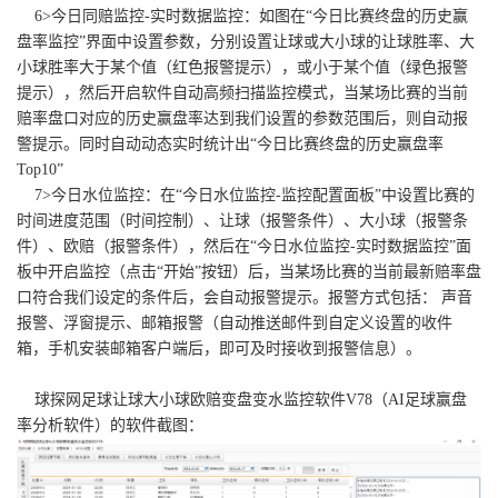
6>今日同赔监控-实时数据监控：如图在“今日比赛终盘的历史赢
盘率监控”界面中设置参数，分别设置让球或大小球的让球胜率、大
小球胜率大于某个值（红色报警提示），或小于某个值（绿色报警
提示），然后开启软件自动高频扫描监控模式，当某场比赛的当前
赔率盘口对应的历史赢盘率达到我们设置的参数范围后，则自动报
警提示。同时自动动态实时统计出“今日比赛终盘的历史赢盘率
Top10”
7>今日水位监控：在“今日水位监控-监控配置面板”中设置比赛的
时间进度范围（时间控制）、让球（报警条件）、大小球（报警条
件）、欧赔（报警条件），然后在“今日水位监控-实时数据监控”面
板中开启监控（点击“开始”按钮）后，当某场比赛的当前最新赔率盘
口符合我们设定的条件后，会自动报警提示。报警方式包括： 声音
报警、浮窗提示、邮箱报警（自动推送邮件到自定义设置的收件
箱，手机安装邮箱客户端后，即可及时接收到报警信息）。
球探网足球让球大小球欧赔变盘变水监控软件V78（AI足球赢盘
率分析软件）的软件截图：