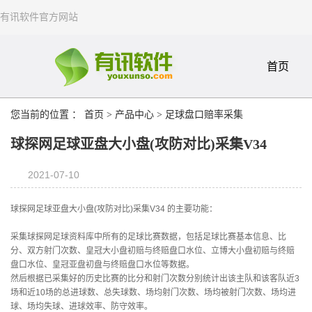
有讯软件官方网站
首页
您当前的位置 ：
首页
>
产品中心
>
足球盘口赔率采集
球探网足球亚盘大小盘(攻防对比)采集V34
2021-07-10
球探网足球亚盘大小盘(攻防对比)采集V34 的主要功能：
采集球探网足球资料库中所有的足球比赛数据，包括足球比赛基本信息、比
分、双方射门次数、皇冠大小盘初赔与终赔盘口水位、立博大小盘初赔与终赔
盘口水位、皇冠亚盘初盘与终赔盘口水位等数据。
然后根据已采集好的历史比赛的比分和射门次数分别统计出该主队和该客队近3
场和近10场的总进球数、总失球数、场均射门次数、场均被射门次数、场均进
球、场均失球、进球效率、防守效率。