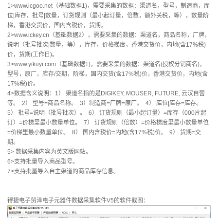
1>www.icgoo.net（基础数据1)，需要采集的数据：渠道名，型号，制造商，库
位|库存，批号|数量，订货规则（最小起订量，倍数，额外关税，等），数量阶
梯，香港交货价，国内含税价，货期。
2>www.ickey.cn（基础数据2），需要采集的数据：渠道名，商品名称，厂牌，
说明（批号批次|数量，等），库存，价格梯度，香港交货价，内地(含17%税)
价，货期(工作日)。
3>www.yikuyi.com（基础数据1)，需要采集的数据：渠道名(授权分销商名)，
型号，原厂，库存/交期，阶梯，国内交货(含17%税)价，香港交货价，内地(含
17%税)价。
4>数据含义说明：1） 渠道名指的是DIGIKEY, MOUSER, FUTURE, 云汉自营
等。 2） 型号=商品名称。 3）制造商=厂牌=原厂。 4） 库位|库存=库存。
5） 批号=说明（批号批次）。 6） 订货规则（最小起订量）=库存（000片起
订）=价梯里最小数量单位。 7） 订货规则（倍数）=价格梯度里最小数量单位
=价梯里最小数量单位。 8） 国内含税价=内地(含17%税)价。 9） 货期=交
期。
5> 数据采集内容为英文版网站。
6>支持批量导入商品型号。
7>支持批量导入自主渠道的商品库存信息。
得捷电子贸泽电子元器件数据采集软件V5的软件截图：