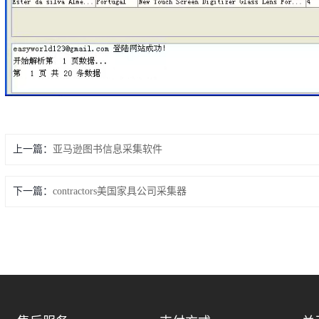
上一篇：
亚马逊图书信息采集软件
下一篇：
contractors美国家具公司采集器